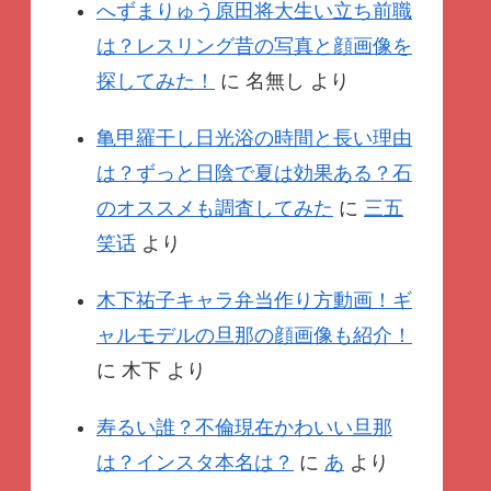
へずまりゅう原田将大生い立ち前職
は？レスリング昔の写真と顔画像を
探してみた！
に
名無し
より
亀甲羅干し日光浴の時間と長い理由
は？ずっと日陰で夏は効果ある？石
のオススメも調査してみた
に
三五
笑话
より
木下祐子キャラ弁当作り方動画！ギ
ャルモデルの旦那の顔画像も紹介！
に
木下
より
寿るい誰？不倫現在かわいい旦那
は？インスタ本名は？
に
あ
より