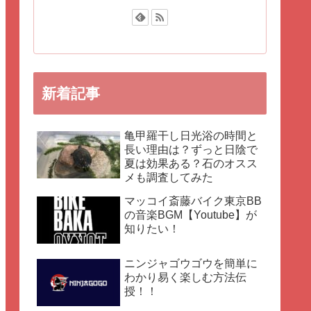
新着記事
亀甲羅干し日光浴の時間と
長い理由は？ずっと日陰で
夏は効果ある？石のオスス
メも調査してみた
マッコイ斎藤バイク東京BB
の音楽BGM【Youtube】が
知りたい！
ニンジャゴウゴウを簡単に
わかり易く楽しむ方法伝
授！！