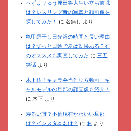
へずまりゅう原田将大生い立ち前職
は？レスリング昔の写真と顔画像を
探してみた！
に
名無し
より
亀甲羅干し日光浴の時間と長い理由
は？ずっと日陰で夏は効果ある？石
のオススメも調査してみた
に
三五
笑话
より
木下祐子キャラ弁当作り方動画！ギ
ャルモデルの旦那の顔画像も紹介！
に
木下
より
寿るい誰？不倫現在かわいい旦那
は？インスタ本名は？
に
あ
より