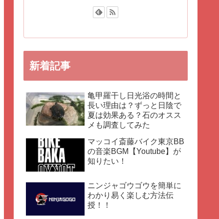
新着記事
亀甲羅干し日光浴の時間と
長い理由は？ずっと日陰で
夏は効果ある？石のオスス
メも調査してみた
マッコイ斎藤バイク東京BB
の音楽BGM【Youtube】が
知りたい！
ニンジャゴウゴウを簡単に
わかり易く楽しむ方法伝
授！！