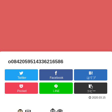
o0842059514336216586
Twitter
Facebook
はてブ
Pocket
LINE
コピー
2020.03.15