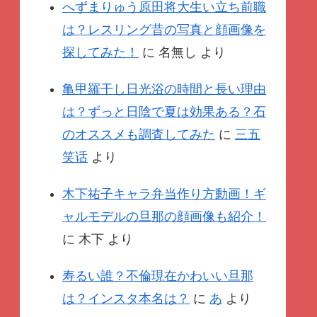
へずまりゅう原田将大生い立ち前職
は？レスリング昔の写真と顔画像を
探してみた！
に
名無し
より
亀甲羅干し日光浴の時間と長い理由
は？ずっと日陰で夏は効果ある？石
のオススメも調査してみた
に
三五
笑话
より
木下祐子キャラ弁当作り方動画！ギ
ャルモデルの旦那の顔画像も紹介！
に
木下
より
寿るい誰？不倫現在かわいい旦那
は？インスタ本名は？
に
あ
より