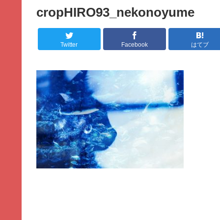
cropHIRO93_nekonoyume
Twitter
Facebook
はてブ