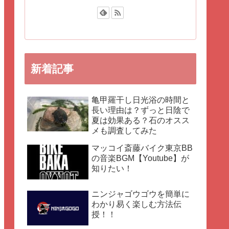
新着記事
亀甲羅干し日光浴の時間と
長い理由は？ずっと日陰で
夏は効果ある？石のオスス
メも調査してみた
マッコイ斎藤バイク東京BB
の音楽BGM【Youtube】が
知りたい！
ニンジャゴウゴウを簡単に
わかり易く楽しむ方法伝
授！！