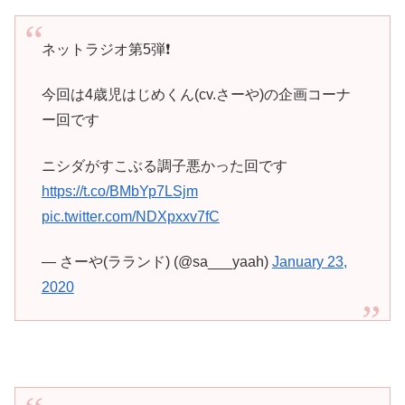
ネットラジオ第5弾❗️
今回は4歳児はじめくん(cv.さーや)の企画コーナ
ー回です
ニシダがすこぶる調子悪かった回です
https://t.co/BMbYp7LSjm
pic.twitter.com/NDXpxxv7fC
— さーや(ラランド) (@sa___yaah)
January 23,
2020