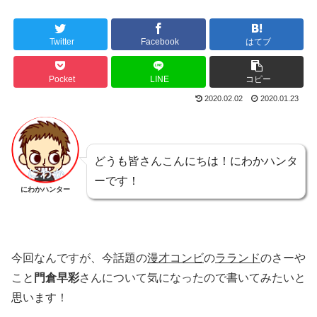
Twitter
Facebook
はてブ
Pocket
LINE
コピー
2020.02.02
2020.01.23
どうも皆さんこんにちは！にわかハンタ
ーです！
にわかハンター
今回なんですが、今話題の
漫才コンビ
の
ラランド
のさーや
こと
門倉早彩
さんについて気になったので書いてみたいと
思います！