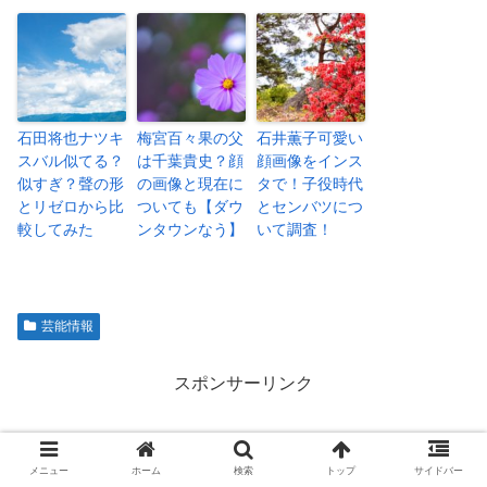
石田将也ナツキ
梅宮百々果の父
石井薫子可愛い
スバル似てる？
は千葉貴史？顔
顔画像をインス
似すぎ？聲の形
の画像と現在に
タで！子役時代
とリゼロから比
ついても【ダウ
とセンバツにつ
較してみた
ンタウンなう】
いて調査！
芸能情報
スポンサーリンク
メニュー
ホーム
検索
トップ
サイドバー