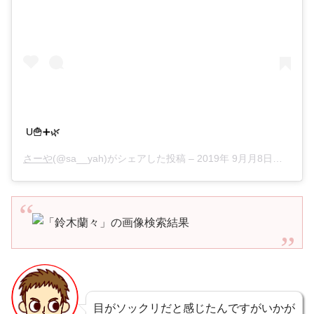
U🍟➕🌿
さーや
(@sa__yah)がシェアした投稿 –
2019年 9月月8日午前2時32分PDT
目がソックリだと感じたんですがいかが