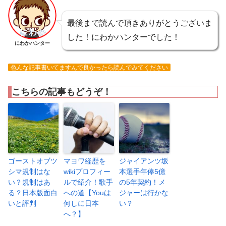
最後まで読んで頂きありがとうございま
した！にわかハンターでした！
にわかハンター
色んな記事書いてますんで良かったら読んでみてください
こちらの記事もどうぞ！
ゴーストオブツ
マヨワ経歴を
ジャイアンツ坂
シマ規制はな
wikiプロフィー
本選手年俸5億
い？規制はあ
ルで紹介！歌手
の5年契約！メ
る？日本版面白
への道【Youは
ジャーは行かな
いと評判
何しに日本
い？
へ？】