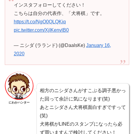
インスタフォローしてください！
こちらは自分の代表作、「犬将棋」です。
https://t.co/NgO0QLQKiq
pic.twitter.com/XjIKenvlB0
— ニシダ (ラランド) (@DaalsKe)
January 16,
2020
相方のニシダさんがすこぶる調子悪かっ
た回って余計に気になります(笑)
にわかハンター
あとニシダさん犬将棋面白すぎですって
(笑)
犬将棋がLINEのスタンプになったら必
ず買いますんで検討してください！