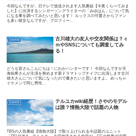
今回なんですが、日テレで放送されます人気番組【今夜くらべてみま
した】に出演するシンガーソングライターの「みゆはん」について気
になる事を調べてみたいと思います！ ルックスの可愛さからファン
も多い彼女なんですが、プロフィー...
古川雄大の友人や交友関係は？ｃ
芸能情報
ｍやSNSについても調査してみ
る！
どうも皆さんこんにちは！にわかハンターです！ 今回なんですが天
海祐希さんが主演を努めます新ドラマトップナイフに出演します古川
雄大さんについて気になったので書きたいと思いますよ。 めっちゃ
イケメンで同じ男性...
テルユカwiki経歴！さやのモデル
芸能情報
は誰？情熱大陸で話題の人物
TBSの人気番組【情熱大陸】で取り上げられる今話題のユニット