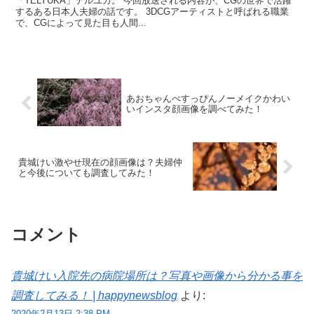
「TELYUKA」テルユカ。 今回放送される内容が、CGの世界で活躍
するある日本人夫婦の話です。 3DCGアーティストと呼ばれる職業
で、CGによって見た目も人間...
あおちゃんぺすっぴんノーメイクかわい
いインスタ顔画像を調べてみた！
貴城けい激やせ現在の顔画像は？夫婦仲
と今後についても調査してみた！
コメント
貴城けい入院先の病院場所は？写真や画像から分かる事を
調査してみる！ | happynewsblog
より:
2020年2月13日 2:38 PM