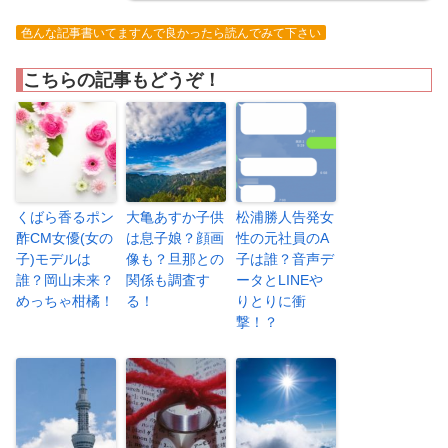
色んな記事書いてますんで良かったら読んでみて下さい
こちらの記事もどうぞ！
くばら香るポン
大亀あすか子供
松浦勝人告発女
酢CM女優(女の
は息子娘？顔画
性の元社員のA
子)モデルは
像も？旦那との
子は誰？音声デ
誰？岡山未来？
関係も調査す
ータとLINEや
めっちゃ柑橘！
る！
りとりに衝
撃！？