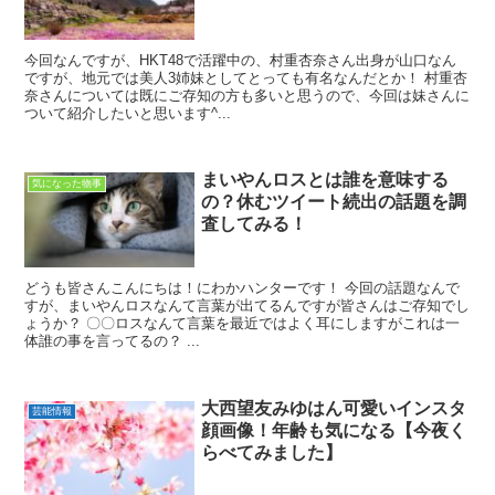
今回なんですが、HKT48で活躍中の、村重杏奈さん出身が山口なん
ですが、地元では美人3姉妹としてとっても有名なんだとか！ 村重杏
奈さんについては既にご存知の方も多いと思うので、今回は妹さんに
ついて紹介したいと思います^...
まいやんロスとは誰を意味する
気になった物事
の？休むツイート続出の話題を調
査してみる！
どうも皆さんこんにちは！にわかハンターです！ 今回の話題なんで
すが、まいやんロスなんて言葉が出てるんですが皆さんはご存知でし
ょうか？ 〇〇ロスなんて言葉を最近ではよく耳にしますがこれは一
体誰の事を言ってるの？ ...
大西望友みゆはん可愛いインスタ
芸能情報
顔画像！年齢も気になる【今夜く
らべてみました】