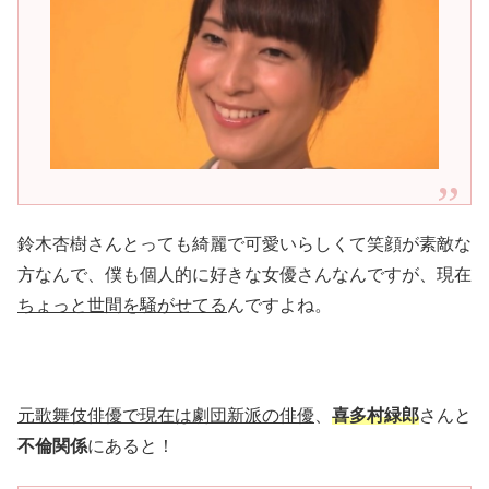
鈴木杏樹さんとっても綺麗で可愛いらしくて笑顔が素敵な
方なんで、僕も個人的に好きな女優さんなんですが、現在
ちょっと世間を騒がせてる
んですよね。
元歌舞伎俳優で現在は劇団新派の俳優
、
喜多村緑郎
さんと
不倫関係
にあると！