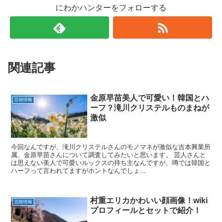
にわかハンターをフォローする
関連記事
金原早苗美人で可愛い！韓国とハ
芸能情報
ーフ？滝川クリステルものまねが
激似
今回なんですが、滝川クリステルさんのモノマネが激似な吉本興業所
属、金原早苗さんについて調査してみたいと思います。 芸人さんと
は思えない美人で可愛いルックスの持ち主なんですが、噂では韓国と
ハーフって言われてますがホントなんでしょ...
村重エリカかわいい顔画像！wiki
芸能情報
プロフィールとセットで紹介！