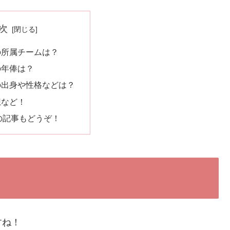
次
の所属チームは？
の年俸は？
の出身や性格などは？
想など！
の記事もどうぞ！
すね！