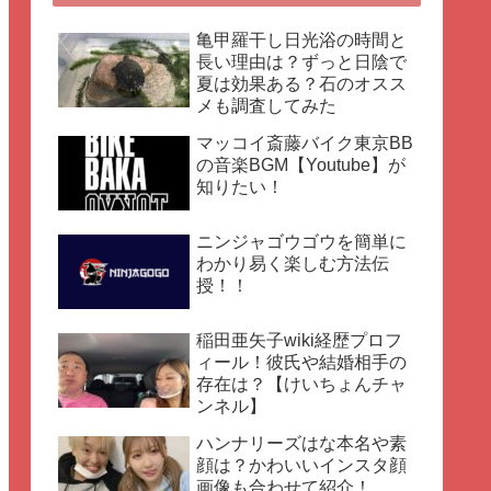
亀甲羅干し日光浴の時間と
長い理由は？ずっと日陰で
夏は効果ある？石のオスス
メも調査してみた
マッコイ斎藤バイク東京BB
の音楽BGM【Youtube】が
知りたい！
ニンジャゴウゴウを簡単に
わかり易く楽しむ方法伝
授！！
稲田亜矢子wiki経歴プロフ
ィール！彼氏や結婚相手の
存在は？【けいちょんチャ
ンネル】
ハンナリーズはな本名や素
顔は？かわいいインスタ顔
画像も合わせて紹介！