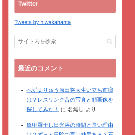
Twitter
Tweets by niwakahanta
最近のコメント
へずまりゅう原田将大生い立ち前職
は？レスリング昔の写真と顔画像を
探してみた！
に
名無し
より
亀甲羅干し日光浴の時間と長い理由
は？ずっと日陰で夏は効果ある？石