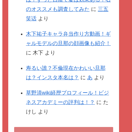
のオススメも調査してみた
に
三五
笑话
より
木下祐子キャラ弁当作り方動画！ギ
ャルモデルの旦那の顔画像も紹介！
に
木下
より
寿るい誰？不倫現在かわいい旦那
は？インスタ本名は？
に
あ
より
草野清wiki経歴プロフィール！ビジ
ネスアカデミーの評判は！？
に
た
けし
より