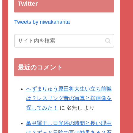
Twitter
Tweets by niwakahanta
最近のコメント
へずまりゅう原田将大生い立ち前職
は？レスリング昔の写真と顔画像を
探してみた！
に
名無し
より
亀甲羅干し日光浴の時間と長い理由
は？ずっと日陰で夏は効果ある？石