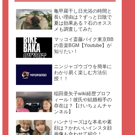
亀甲羅干し日光浴の時間と
長い理由は？ずっと日陰で
夏は効果ある？石のオスス
メも調査してみた
マッコイ斎藤バイク東京BB
の音楽BGM【Youtube】が
知りたい！
ニンジャゴウゴウを簡単に
わかり易く楽しむ方法伝
授！！
稲田亜矢子wiki経歴プロフ
ィール！彼氏や結婚相手の
存在は？【けいちょんチャ
ンネル】
ハンナリーズはな本名や素
顔は？かわいいインスタ顔
画像も合わせて紹介！