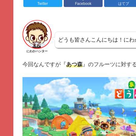
Twitter
Facebook
はてブ
どうも皆さんこんにちは！にわ
にわかハンター
今回なんですが『
あつ森
』のフルーツに対する