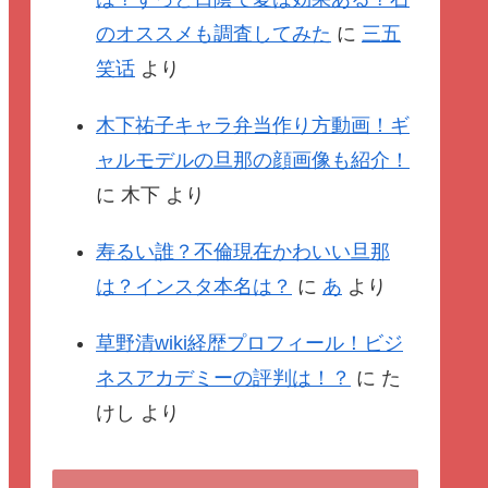
のオススメも調査してみた
に
三五
笑话
より
木下祐子キャラ弁当作り方動画！ギ
ャルモデルの旦那の顔画像も紹介！
に
木下
より
寿るい誰？不倫現在かわいい旦那
は？インスタ本名は？
に
あ
より
草野清wiki経歴プロフィール！ビジ
ネスアカデミーの評判は！？
に
た
けし
より