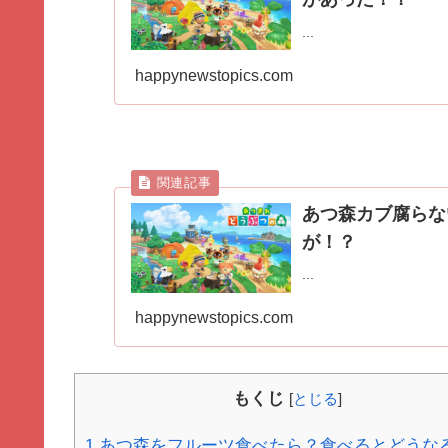
...
happynewstopics.com
あつ森カブ腐らな
が！？
...
happynewstopics.com
もくじ
[
とじる
]
1
あつ森をフルーツ食べたら？食べるとどうな