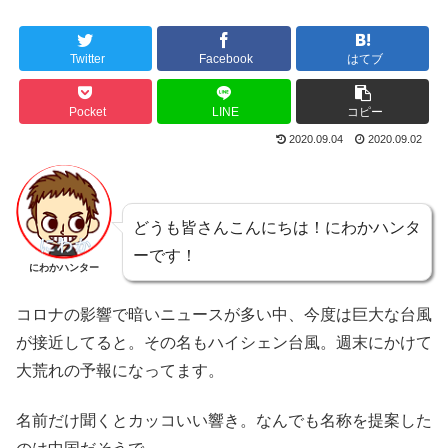
Twitter
Facebook
はてブ
Pocket
LINE
コピー
2020.09.04
2020.09.02
どうも皆さんこんにちは！にわかハンタ
ーです！
にわかハンター
コロナの影響で暗いニュースが多い中、今度は巨大な台風
が接近してると。その名もハイシェン台風。週末にかけて
大荒れの予報になってます。
名前だけ聞くとカッコいい響き。なんでも名称を提案した