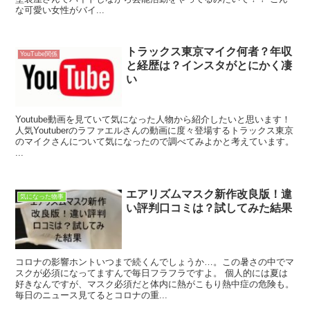
な可愛い女性がバイ...
トラックス東京マイク何者？年収
YouTube関係
と経歴は？インスタがとにかく凄
い
Youtube動画を見ていて気になった人物から紹介したいと思います！
人気Youtuberのラファエルさんの動画に度々登場するトラックス東京
のマイクさんについて気になったので調べてみよかと考えています。
...
エアリズムマスク新作改良版！違
気になった物事
い評判口コミは？試してみた結果
コロナの影響ホントいつまで続くんでしょうか…。この暑さの中でマ
スクが必須になってますんで毎日フラフラですよ。 個人的には夏は
好きなんですが、マスク必須だと体内に熱がこもり熱中症の危険も。
毎日のニュース見てるとコロナの重...