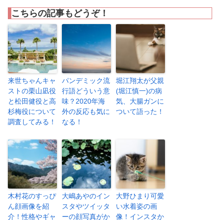
こちらの記事もどうぞ！
来世ちゃんキャ
パンデミック流
堀江翔太が父親
ストの栗山凪役
行語どういう意
(堀江慎一)の病
と松田健役と高
味？2020年海
気、大腸ガンに
杉梅役について
外の反応も気に
ついて語った！
調査してみる！
なる！
木村花のすっぴ
大嶋あやのイン
大野ひまり可愛
ん顔画像を紹
スタやツイッタ
い水着姿の画
介！性格やギャ
ーの顔写真がか
像！インスタか