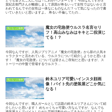
どうも皆さんこんにちは！にわかハンターです！ 今回なんですが才
賀紀左衛門さんが離婚しまして原因が寿るいって女性ではないかと言
われてるんでその女性は一体なにものなんだ？って気になったので書
いていきたいと思いますよ。 寿るい不倫してたの...
魔女の宅急便ウルスラ名言セリ
気になった物事
フ！高山みなみはキキと二役演じ
てる！？
今回なんですが、人気ジブリアニメ『魔女の宅急便』から影の人気キ
ャラクターと言われている、ウルスラについて紹介しようかと思いま
す！ 『魔女の宅急便』については皆さんご存知だと思いますが、ス
トーリーの中盤で登場するウルスラ...
鈴木ユリア可愛いインスタ顔画
気になった物事
像！バイト先の塗装屋どこか気に
なる！
今回なんですが、職人ガールとして話題の鈴木ユリアさんについて紹
介したいと思います！ めちゃくちゃ可愛い方なんですが、なんでも
塗装屋さんでバイトしながら芸能活動をやってるみたいで！？ こん