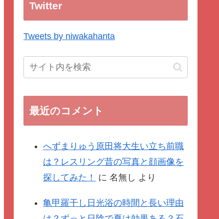
Twitter
Tweets by niwakahanta
最近のコメント
へずまりゅう原田将大生い立ち前職
は？レスリング昔の写真と顔画像を
探してみた！
に
名無し
より
亀甲羅干し日光浴の時間と長い理由
は？ずっと日陰で夏は効果ある？石