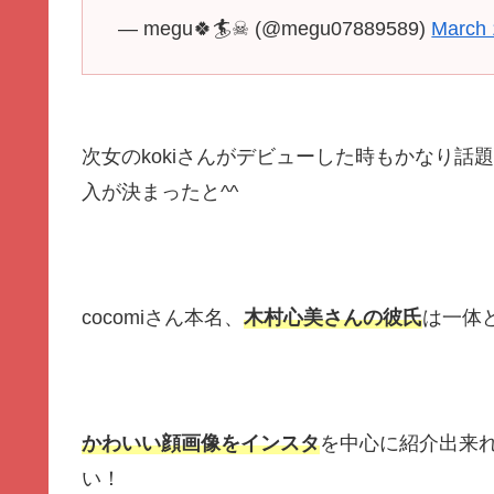
— megu🍀🏄☠ (@megu07889589)
March 
次女のkokiさんがデビューした時もかなり話題
入が決まったと^^
cocomiさん本名、
木村心美さんの彼氏
は一体
かわいい顔画像をインスタ
を中心に紹介出来
い！