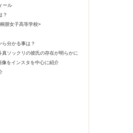
ィール
は？
<桐朋女子高等学校>
から分かる事は？
斗真ソックリの彼氏の存在が明らかに
画像をインスタを中心に紹介
介