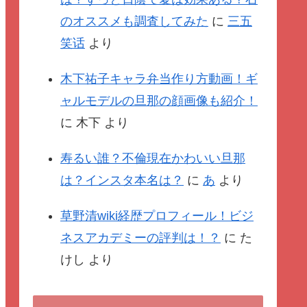
のオススメも調査してみた
に
三五
笑话
より
木下祐子キャラ弁当作り方動画！ギ
ャルモデルの旦那の顔画像も紹介！
に
木下
より
寿るい誰？不倫現在かわいい旦那
は？インスタ本名は？
に
あ
より
草野清wiki経歴プロフィール！ビジ
ネスアカデミーの評判は！？
に
た
けし
より