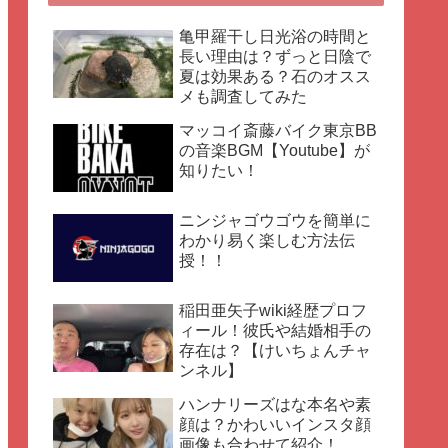
亀甲羅干し日光浴の時間と
長い理由は？ずっと日陰で
夏は効果ある？石のオスス
メも調査してみた
マッコイ斎藤バイク東京BB
の音楽BGM【Youtube】が
知りたい！
ニンジャゴウゴウを簡単に
わかり易く楽しむ方法伝
授！！
稲田亜矢子wiki経歴プロフ
ィール！彼氏や結婚相手の
存在は？【けいちょんチャ
ンネル】
ハンナリーズはな本名や素
顔は？かわいいインスタ顔
画像も合わせて紹介！