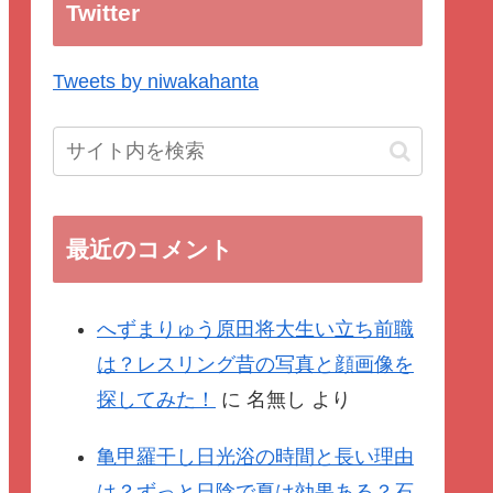
Twitter
Tweets by niwakahanta
最近のコメント
へずまりゅう原田将大生い立ち前職
は？レスリング昔の写真と顔画像を
探してみた！
に
名無し
より
亀甲羅干し日光浴の時間と長い理由
は？ずっと日陰で夏は効果ある？石