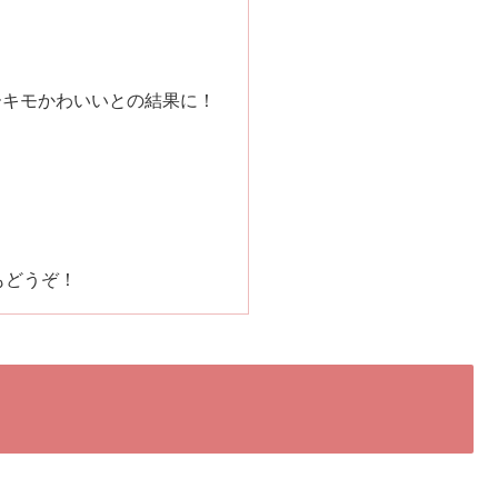
ーキモかわいいとの結果に！
！
もどうぞ！