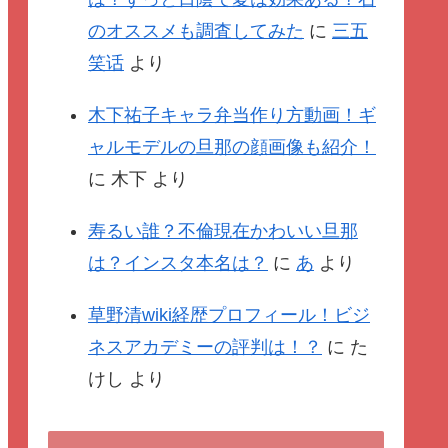
のオススメも調査してみた
に
三五
笑话
より
木下祐子キャラ弁当作り方動画！ギ
ャルモデルの旦那の顔画像も紹介！
に
木下
より
寿るい誰？不倫現在かわいい旦那
は？インスタ本名は？
に
あ
より
草野清wiki経歴プロフィール！ビジ
ネスアカデミーの評判は！？
に
た
けし
より