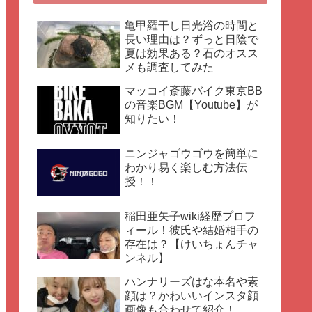
亀甲羅干し日光浴の時間と
長い理由は？ずっと日陰で
夏は効果ある？石のオスス
メも調査してみた
マッコイ斎藤バイク東京BB
の音楽BGM【Youtube】が
知りたい！
ニンジャゴウゴウを簡単に
わかり易く楽しむ方法伝
授！！
稲田亜矢子wiki経歴プロフ
ィール！彼氏や結婚相手の
存在は？【けいちょんチャ
ンネル】
ハンナリーズはな本名や素
顔は？かわいいインスタ顔
画像も合わせて紹介！