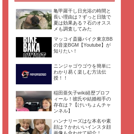
亀甲羅干し日光浴の時間と
長い理由は？ずっと日陰で
夏は効果ある？石のオスス
メも調査してみた
マッコイ斎藤バイク東京BB
の音楽BGM【Youtube】が
知りたい！
ニンジャゴウゴウを簡単に
わかり易く楽しむ方法伝
授！！
稲田亜矢子wiki経歴プロフ
ィール！彼氏や結婚相手の
存在は？【けいちょんチャ
ンネル】
ハンナリーズはな本名や素
顔は？かわいいインスタ顔
画像も合わせて紹介！