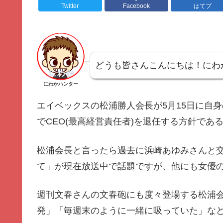
Twitter
Facebook
はてブ
どうも皆さんこんにちは！にわ
にわかハンター
エイベックスの松浦勝人会長が5月15日に自
でCEO(最高経営責任者)を退任する方針であ
松浦会長と言ったら過去に浜崎あゆみさんと
て」が現在放送中で話題ですが、他にも女優
週刊文春さんの文春砲にも度々登場する松浦会
発」「毎週末のように一緒に吸っていた」な