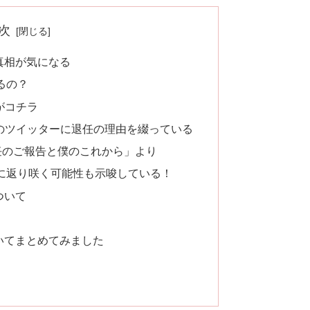
次
真相が気になる
るの？
がコチラ
のツイッターに退任の理由を綴っている
任のご報告と僕のこれから」より
長に返り咲く可能性も示唆している！
ついて
についてまとめてみました