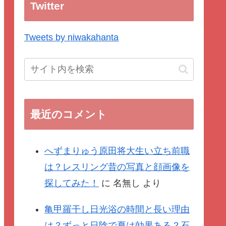
Twitter
Tweets by niwakahanta
最近のコメント
へずまりゅう原田将大生い立ち前職
は？レスリング昔の写真と顔画像を
探してみた！
に
名無し
より
亀甲羅干し日光浴の時間と長い理由
は？ずっと日陰で夏は効果ある？石