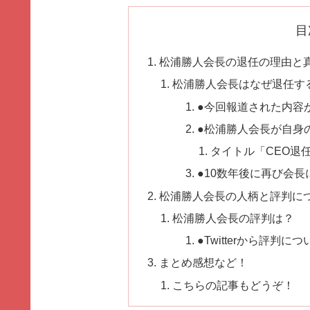
目
松浦勝人会長の退任の理由と
松浦勝人会長はなぜ退任す
●今回報道された内容
●松浦勝人会長が自身
タイトル「CEO退
●10数年後に再び会
松浦勝人会長の人柄と評判に
松浦勝人会長の評判は？
●Twitterから評判
まとめ感想など！
こちらの記事もどうぞ！