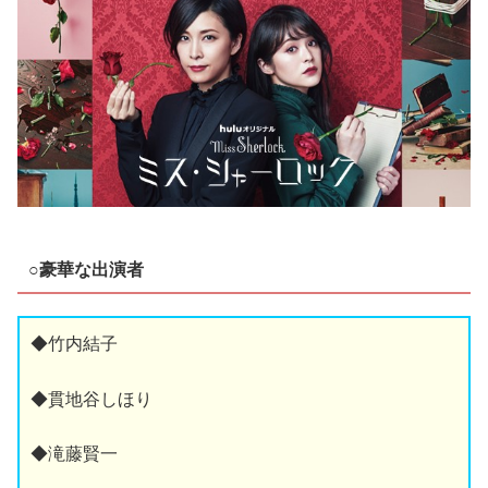
○豪華な出演者
◆竹内結子
◆貫地谷しほり
◆滝藤賢一