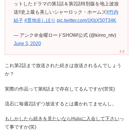
ットしたドラマの第1話＆第2話特別版を地上波放
送‼️史上最も美しいシャーロック・ホームズ
#竹内
結子
#貫地谷しほり
pic.twitter.com/1KbX50T34K
— アンク＠金曜ロードSHOW!公式 (@kinro_ntv)
June 3, 2020
これ第2話まで放送された続きは放送されるんでしょう
か？
実際の作品って第8話まで存在してるんですが(苦笑)
流石に毎週2話ずつ放送するとは書かれてませんし。
もしかしたら続きを見たいならHuluに入会して下さい
っ
て事ですか(笑)