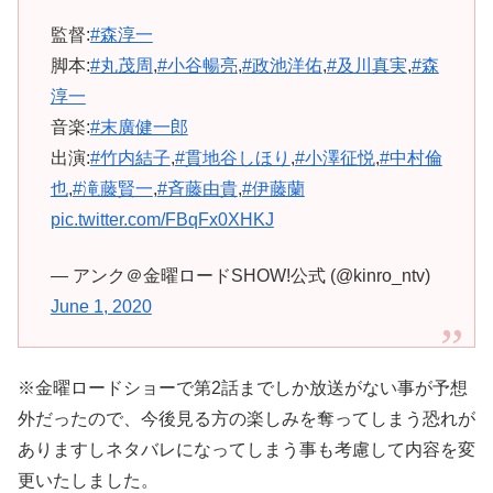
監督:
#森淳一
脚本:
#丸茂周
,
#小谷暢亮
,
#政池洋佑
,
#及川真実
,
#森
淳一
音楽:
#末廣健一郎
出演:
#竹内結子
,
#貫地谷しほり
,
#小澤征悦
,
#中村倫
也
,
#滝藤賢一
,
#斉藤由貴
,
#伊藤蘭
pic.twitter.com/FBqFx0XHKJ
— アンク＠金曜ロードSHOW!公式 (@kinro_ntv)
June 1, 2020
※金曜ロードショーで第2話までしか放送がない事が予想
外だったので、今後見る方の楽しみを奪ってしまう恐れが
ありますしネタバレになってしまう事も考慮して内容を変
更いたしました。