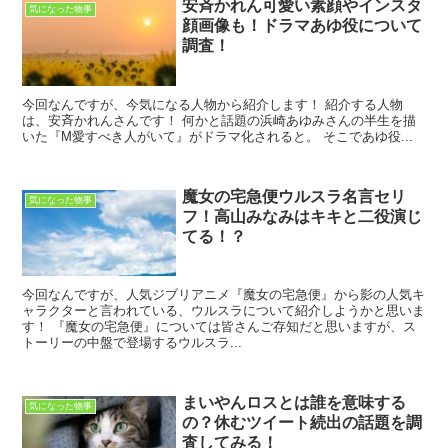
安斉かれん可愛い素顔やインスタ
気になった物事
顔画像も！ドラマあゆ役について
調査！
今回なんですが、今気になる人物から紹介します！ 紹介する人物
は、安斉かれんさんです！ 何かと話題の浜崎あゆみさんの半生を描
いた『M愛すべき人がいて』がドラマ化されると。 そこであゆ役...
魔女の宅急便ウルスラ名言セリ
気になった物事
フ！高山みなみはキキと二役演じ
てる！？
今回なんですが、人気ジブリアニメ『魔女の宅急便』から影の人気キ
ャラクターと言われている、ウルスラについて紹介しようかと思いま
す！ 『魔女の宅急便』については皆さんご存知だと思いますが、ス
トーリーの中盤で登場するウルスラ...
まいやんロスとは誰を意味する
気になった物事
の？休むツイート続出の話題を調
査してみる！