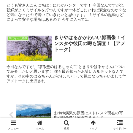
どうも皆さんこんにちは！にわかハンターです！ 今回なんですが北
朝鮮がよくミサイルを打つんですが一体どこにいれば安全なのか？な
ど気になったので書いていきたいと思います。 ミサイルの起動など
によって安全な場所はあるの？ 今年に入って1...
きりやはるかかわいい顔画像！イ
気になった物事
ンスタや彼氏の噂も調査！【アメ
トーク】
今回なんですが、”ぼる塾のはるちゃん”こときりやはるかさんについ
て紹介したいと思います！ 僕も最近知ったお笑いカルテットなんで
すが、その中のはるちゃんがかわいい！って気になっちゃいまして^^
アメトークに出演され...
まゆゆ病気の原因はストレス？現在の写
真や顔画像は確認できる！？
メニュー
ホーム
検索
トップ
サイドバー