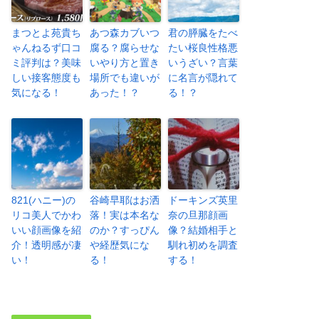
まつとよ苑貴ち
あつ森カブいつ
君の膵臓をたべ
ゃんねるず口コ
腐る？腐らせな
たい桜良性格悪
ミ評判は？美味
いやり方と置き
いうざい？言葉
しい接客態度も
場所でも違いが
に名言が隠れて
気になる！
あった！？
る！？
821(ハニー)の
谷崎早耶はお洒
ドーキンズ英里
リコ美人でかわ
落！実は本名な
奈の旦那顔画
いい顔画像を紹
のか？すっぴん
像？結婚相手と
介！透明感が凄
や経歴気にな
馴れ初めを調査
い！
る！
する！