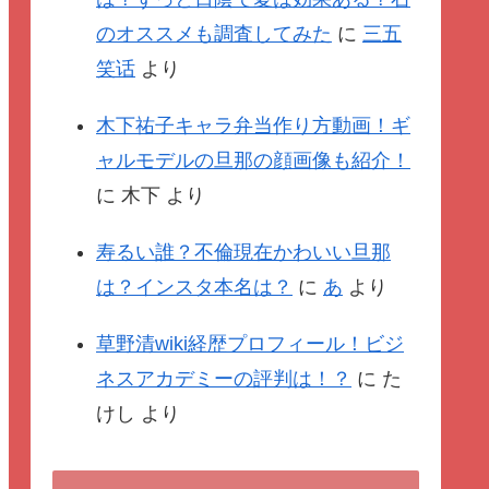
のオススメも調査してみた
に
三五
笑话
より
木下祐子キャラ弁当作り方動画！ギ
ャルモデルの旦那の顔画像も紹介！
に
木下
より
寿るい誰？不倫現在かわいい旦那
は？インスタ本名は？
に
あ
より
草野清wiki経歴プロフィール！ビジ
ネスアカデミーの評判は！？
に
た
けし
より