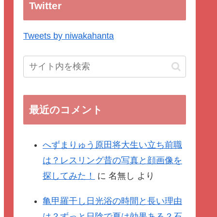
Twitter
Tweets by niwakahanta
最近のコメント
へずまりゅう原田将大生い立ち前職
は？レスリング昔の写真と顔画像を
探してみた！
に
名無し
より
亀甲羅干し日光浴の時間と長い理由
は？ずっと日陰で夏は効果ある？石