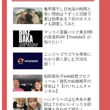
亀甲羅干し日光浴の時間と
長い理由は？ずっと日陰で
夏は効果ある？石のオスス
メも調査してみた
マッコイ斎藤バイク東京BB
の音楽BGM【Youtube】が
知りたい！
ニンジャゴウゴウを簡単に
わかり易く楽しむ方法伝
授！！
稲田亜矢子wiki経歴プロフ
ィール！彼氏や結婚相手の
存在は？【けいちょんチャ
ンネル】
ハンナリーズはな本名や素
顔は？かわいいインスタ顔
画像も合わせて紹介！