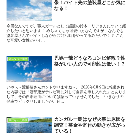
像！バイト先の塗装屋どこか気に
なる！
今回なんですが、職人ガールとして話題の鈴木ユリアさんについて紹
介したいと思います！ めちゃくちゃ可愛い方なんですが、なんでも
塗装屋さんでバイトしながら芸能活動をやってるみたいで！？ こん
な可愛い女性がバイ...
児嶋一哉どうなるコンビ解散？性
気になった物事
格がいい人ので可能性は低い！？
いやぁ～渡部建さんホントやりますね～。 2020年6月9日に報道され
た内容では「渡部建がテレビ局に対して自粛を申し入れた」とありま
して、その自粛理由については語っていませんでした。 いきなりの
発表でビックリしましたが、何...
カンガルー島はなぜ火事に原因を
気になった物事
調査！募金や寄付の動きが広がっ
ている！