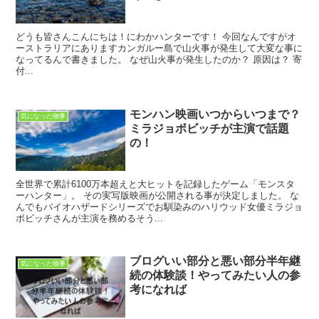
どうも皆さんこんにちは！にわかハンターです！ 今回なんですがオ
ーストラリアにありますカンガルー島で山火事が発生して大変な事に
なってるんで書きました。 なぜ山火事が発生したのか？ 原因は？ 寄
付...
モンハン映画いつからいつまで？
気になった物事
ミラジョボビッチが主演で話題
の！
全世界で累計6100万本超えと大ヒットを記録したゲーム「モンスタ
ーハンター」。 その実写版映画が公開される事が決定しました。 な
んでもバイオハザードシリーズでお馴染みのハリウッド女優ミラジョ
ボビッチさんが主演を務めるそう...
ブログいい部分と悪い部分半年継
気になった物事
続の体験談！やってみたい人の参
考になれば