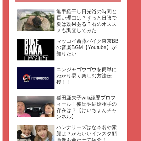
亀甲羅干し日光浴の時間と
長い理由は？ずっと日陰で
夏は効果ある？石のオスス
メも調査してみた
マッコイ斎藤バイク東京BB
の音楽BGM【Youtube】が
知りたい！
ニンジャゴウゴウを簡単に
わかり易く楽しむ方法伝
授！！
稲田亜矢子wiki経歴プロフ
ィール！彼氏や結婚相手の
存在は？【けいちょんチャ
ンネル】
ハンナリーズはな本名や素
顔は？かわいいインスタ顔
画像も合わせて紹介！