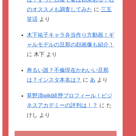
のオススメも調査してみた
に
三五
笑话
より
木下祐子キャラ弁当作り方動画！ギ
ャルモデルの旦那の顔画像も紹介！
に
木下
より
寿るい誰？不倫現在かわいい旦那
は？インスタ本名は？
に
あ
より
草野清wiki経歴プロフィール！ビジ
ネスアカデミーの評判は！？
に
た
けし
より