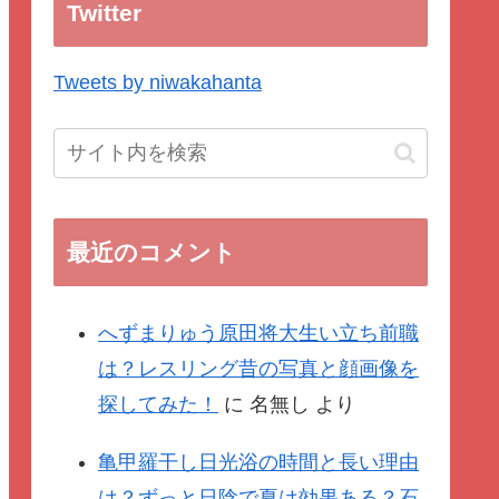
Twitter
Tweets by niwakahanta
最近のコメント
へずまりゅう原田将大生い立ち前職
は？レスリング昔の写真と顔画像を
探してみた！
に
名無し
より
亀甲羅干し日光浴の時間と長い理由
は？ずっと日陰で夏は効果ある？石