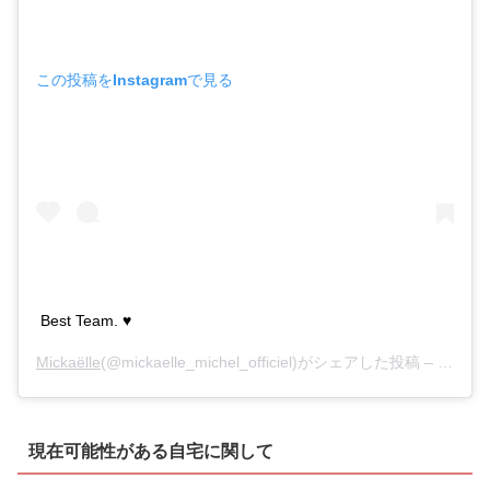
この投稿をInstagramで見る
Best Team. ♥️
Mickaëlle
(@mickaelle_michel_officiel)がシェアした投稿 –
2020
現在可能性がある自宅に関して