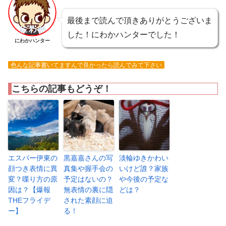
最後まで読んで頂きありがとうございま
した！にわかハンターでした！
にわかハンター
色んな記事書いてますんで良かったら読んでみて下さい
こちらの記事もどうぞ！
エスパー伊東の
黒嘉嘉さんの写
淡輪ゆきかわい
顔つき表情に異
真集や握手会の
いけど誰？家族
変？喋り方の原
予定はないの？
や今後の予定な
因は？【爆報
無表情の裏に隠
どは？
THEフライデ
された素顔に迫
ー】
る！