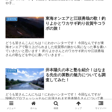
や子...
東海オンエアと江頭勇哉の歌！釣
芸能情報
りよかとワカサギ釣り佐賀牛コラ
ボの旅！
どうも皆さんこんにちは！にわかハンターです！ 今回なんですが東
海オンエアで取り上げられました佐賀県の旅から気になった事を書い
ていきたいと思います！ 釣りよかさんとのワカサギ釣りや江頭勇哉
さんの歌などを中心に書いていきます...
井本陽久の本と塾を紹介！はなま
芸能情報
る先生の算数の魅力についても調
査してみた！
どうも皆さんこんにちは！にわかハンターです！ 今回なんですが
NHKのプロフェッショナルに出演されます井本陽久さんについて書
いていきたいと思います！ 本や塾の紹介から井本さんが教える算数
の面白さを調べていき...
メニュー
ホーム
検索
トップ
サイドバー