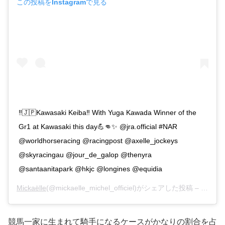
この投稿をInstagramで見る
‼️🇯🇵Kawasaki Keiba‼️ With Yuga Kawada Winner of the
Gr1 at Kawasaki this day💪👊✨ @jra.official #NAR
@worldhorseracing @racingpost @axelle_jockeys
@skyracingau @jour_de_galop @thenyra
@santaanitapark @hkjc @longines @equidia
Mickaëlle
(@mickaelle_michel_officiel)がシェアした投稿 –
2020
競馬一家に生まれて騎手になるケースがかなりの割合を占