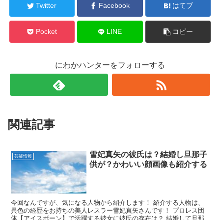
Twitter
Facebook
はてブ
Pocket
LINE
コピー
にわかハンターをフォローする
関連記事
雪妃真矢の彼氏は？結婚し旦那子
芸能情報
供が？かわいい顔画像も紹介する
今回なんですが、気になる人物から紹介します！ 紹介する人物は、
異色の経歴をお持ちの美人レスラー雪妃真矢さんです！ プロレス団
体【アイスボーン】で活躍する彼女に彼氏の存在は？ 結婚して旦那