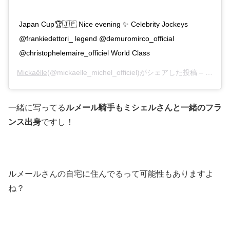
Japan Cup🏆🇯🇵 Nice evening ✨ Celebrity Jockeys
@frankiedettori_ legend @demuromirco_official
@christophelemaire_officiel World Class
Mickaëlle
(@mickaelle_michel_officiel)がシェアした投稿 –
2019
一緒に写ってる
ルメール騎手もミシェルさんと一緒のフラ
ンス出身
ですし！
ルメールさんの自宅に住んでるって可能性もありますよ
ね？