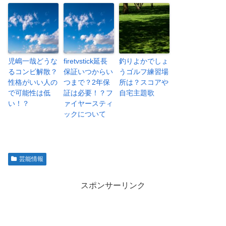
児嶋一哉どうな
firetvstick延長
釣りよかでしょ
るコンビ解散？
保証いつからい
うゴルフ練習場
性格がいい人の
つまで？2年保
所は？スコアや
で可能性は低
証は必要！？フ
自宅主題歌
い！？
ァイヤースティ
ックについて
芸能情報
スポンサーリンク