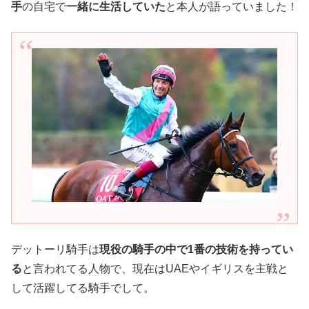
手
の自宅で
一緒に生活していた
と本人が語っていました！
デットーリ騎手は
現役の騎手の中で1番の技術を持ってい
る
と言われてる人物で、現在はUAEやイギリスを主戦と
して活躍してる騎手でして。