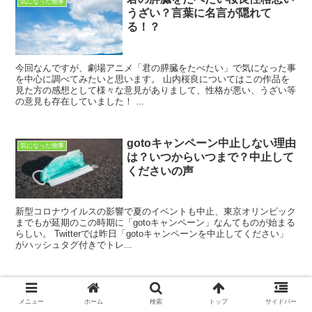
気になった物事
うざい？言葉に名言が隠れて
る！？
今回なんですが、劇場アニメ「君の膵臓をたべたい」で気になった事
を中心に調べてみたいと思います。 山内桜良についてはこの作品を
見た方の感想として様々な意見がありまして、性格が悪い、うざい等
の意見も存在していました！ ...
gotoキャンペーン中止しない理由
気になった物事
は？いつからいつまで？中止して
くださいの声
新型コロナウイルスの影響で夏のイベントも中止、東京オリンピック
までもが延期のこの時期に「gotoキャンペーン」なんてものが始まる
らしい。 Twitterでは昨日「gotoキャンペーンを中止してください」
がハッシュタグ付きでトレ...
メニュー
ホーム
検索
トップ
サイドバー