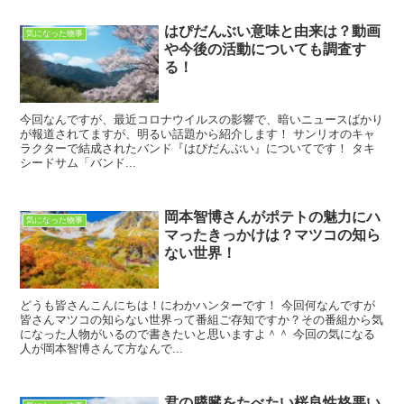
はぴだんぶい意味と由来は？動画
気になった物事
や今後の活動についても調査す
る！
今回なんですが、最近コロナウイルスの影響で、暗いニュースばかり
が報道されてますが、明るい話題から紹介します！ サンリオのキャ
ラクターで結成されたバンド『はぴだんぶい』についてです！ タキ
シードサム「バンド...
岡本智博さんがポテトの魅力にハ
気になった物事
マったきっかけは？マツコの知ら
ない世界！
どうも皆さんこんにちは！にわかハンターです！ 今回何なんですが
皆さんマツコの知らない世界って番組ご存知ですか？その番組から気
になった人物がいるので書きたいと思いますよ＾＾ 今回の気になる
人が岡本智博さんて方なんで...
君の膵臓をたべたい桜良性格悪い