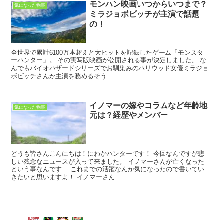
モンハン映画いつからいつまで？
気になった物事
ミラジョボビッチが主演で話題
の！
全世界で累計6100万本超えと大ヒットを記録したゲーム「モンスタ
ーハンター」。 その実写版映画が公開される事が決定しました。 な
んでもバイオハザードシリーズでお馴染みのハリウッド女優ミラジョ
ボビッチさんが主演を務めるそう...
イノマーの嫁やコラムなど年齢地
気になった物事
元は？経歴やメンバー
どうも皆さんこんにちは！にわかハンターです！ 今回なんですが悲
しい残念なニュースが入って来ました。 イノマーさんが亡くなった
という事なんです… これまでの活躍なんか気になったので書いてい
きたいと思いますよ！ イノマーさん...