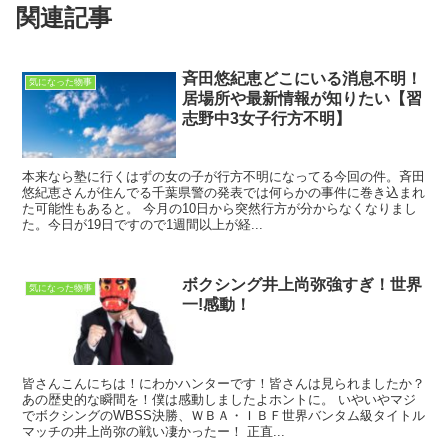
関連記事
斉田悠紀恵どこにいる消息不明！
気になった物事
居場所や最新情報が知りたい【習
志野中3女子行方不明】
本来なら塾に行くはずの女の子が行方不明になってる今回の件。斉田
悠紀恵さんが住んでる千葉県警の発表では何らかの事件に巻き込まれ
た可能性もあると。 今月の10日から突然行方が分からなくなりまし
た。今日が19日ですので1週間以上が経...
ボクシング井上尚弥強すぎ！世界
気になった物事
一!感動！
皆さんこんにちは！にわかハンターです！皆さんは見られましたか？
あの歴史的な瞬間を！僕は感動しましたよホントに。 いやいやマジ
でボクシングのWBSS決勝、ＷＢＡ・ＩＢＦ世界バンタム級タイトル
マッチの井上尚弥の戦い凄かったー！ 正直...