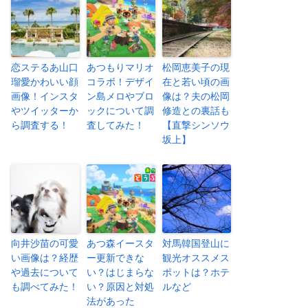
恋ステるあ山口
あつもりマリオ
松岡恵美子の現
瑠愛かわいい顔
コラボ！デザイ
在と若い頃の画
画像！インスタ
ン島メロやブロ
像は？夫の松岡
やツイッターか
ックについて調
修造との裏話も
ら調査する！
査してみた！
【直撃シンソウ
坂上】
向井沙苗の可愛
あつ森イースタ
対馬韓国登山に
い画像は？経歴
ー更新できな
観光オススメス
や過去について
い？はじまらな
ポットは？ホテ
も調べてみた！
い？原因と対処
ルなど
法があった