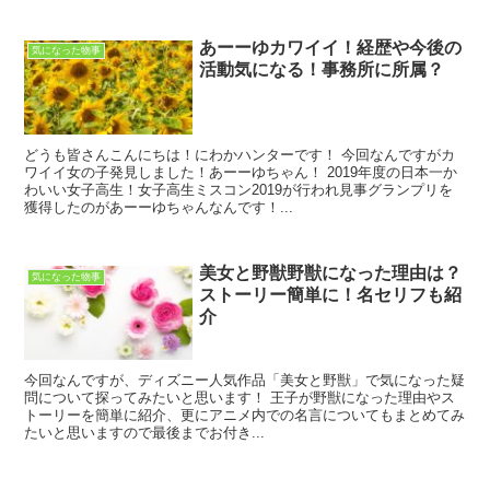
あーーゆカワイイ！経歴や今後の
気になった物事
活動気になる！事務所に所属？
どうも皆さんこんにちは！にわかハンターです！ 今回なんですがカ
ワイイ女の子発見しました！あーーゆちゃん！ 2019年度の日本一か
わいい女子高生！女子高生ミスコン2019が行われ見事グランプリを
獲得したのがあーーゆちゃんなんです！...
美女と野獣野獣になった理由は？
気になった物事
ストーリー簡単に！名セリフも紹
介
今回なんですが、ディズニー人気作品「美女と野獣」で気になった疑
問について探ってみたいと思います！ 王子が野獣になった理由やス
トーリーを簡単に紹介、更にアニメ内での名言についてもまとめてみ
たいと思いますので最後までお付き...