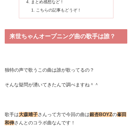
まとめ感想など！
こちらの記事もどうぞ！
来世ちゃんオープニング曲の歌手は誰？
独特の声で歌うこの曲は誰が歌ってるの？
そんな疑問が湧いてきたんで調べますね＾＾
歌手は
大森靖子
さんって方で今回の曲は
銀杏BOYZ
の
峯田
和伸
さんとのコラボ曲なんです！