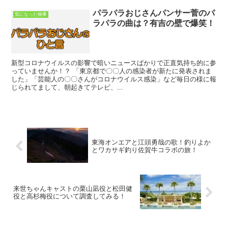
パラパラおじさんパンサー菅のパ
気になった物事
ラパラの曲は？有吉の壁で爆笑！
新型コロナウイルスの影響で暗いニュースばかりで正直気持ち的に参
っていませんか！？ 「東京都で〇〇人の感染者が新たに発表されま
した」「芸能人の〇〇さんがコロナウイルス感染」など毎日の様に報
じられてまして、朝起きてテレビ、...
東海オンエアと江頭勇哉の歌！釣りよか
とワカサギ釣り佐賀牛コラボの旅！
来世ちゃんキャストの栗山凪役と松田健
役と高杉梅役について調査してみる！