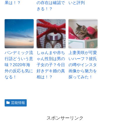
果は！？
の存在は確認で
いと評判
きる！？
パンデミック流
しゅんまや赤ち
上妻美咲が可愛
行語どういう意
ゃん性別は男の
いハーフ？彼氏
味？2020年海
子女の子？今日
の噂やインスタ
外の反応も気に
好きデキ婚の真
画像から魅力を
なる！
相は！？
探ってみた！
芸能情報
スポンサーリンク