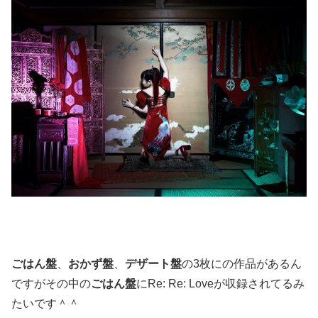
ごはん盤
、
おかず盤
、
デザート盤
の3枚にの作品があるん
ですがその中の
ごはん盤
にRe: Re: Loveが収録されてるみ
たいです＾＾