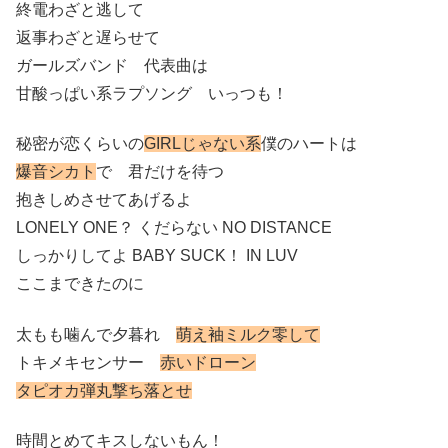
終電わざと逃して
返事わざと遅らせて
ガールズバンド 代表曲は
甘酸っぱい系ラプソング いっつも！
秘密が恋くらいの
GIRLじゃない系
僕のハートは
爆音シカト
で 君だけを待つ
抱きしめさせてあげるよ
LONELY ONE？ くだらない NO DISTANCE
しっかりしてよ BABY SUCK！ IN LUV
ここまできたのに
太もも噛んで夕暮れ
萌え袖ミルク零して
トキメキセンサー
赤いドローン
タピオカ弾丸撃ち落とせ
時間とめてキスしないもん！