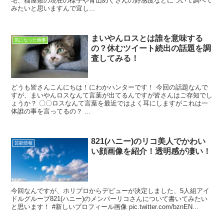
宅、猫屋敷の現在の様子や青山めぐさんの好感度などについて調べて
みたいと思いますんで宜し...
まいやんロスとは誰を意味する
気になった物事
の？休むツイート続出の話題を調
査してみる！
どうも皆さんこんにちは！にわかハンターです！ 今回の話題なんで
すが、まいやんロスなんて言葉が出てるんですが皆さんはご存知でし
ょうか？ 〇〇ロスなんて言葉を最近ではよく耳にしますがこれは一
体誰の事を言ってるの？ ...
821(ハニー)のリコ美人でかわい
芸能情報
い顔画像を紹介！透明感が凄い！
今回なんですが、ホリプロからデビューが決定しました、5人組アイ
ドルグループ821(ハニー)のメンバーリコさんについて書いてみたい
と思います！ #新しいプロフィール画像 pic.twitter.com/bznEN...