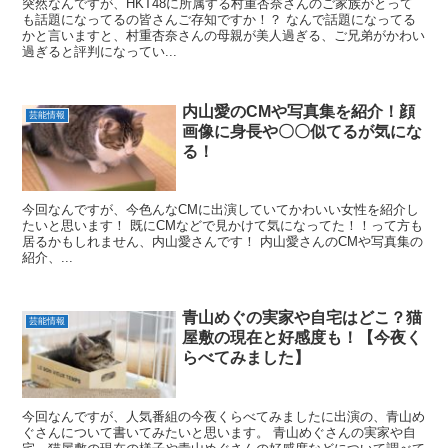
突然なんですが、HKT48に所属する村重杏奈さんのご家族がとって
も話題になってるの皆さんご存知ですか！？ なんで話題になってる
かと言いますと、村重杏奈さんの母親が美人過ぎる、ご兄弟がかわい
過ぎると評判になってい...
内山愛のCMや写真集を紹介！顔
芸能情報
画像に身長や〇〇似てるが気にな
る！
今回なんですが、今色んなCMに出演していてかわいい女性を紹介し
たいと思います！ 既にCMなどで見かけて気になってた！！って方も
居るかもしれません、内山愛さんです！ 内山愛さんのCMや写真集の
紹介、...
青山めぐの実家や自宅はどこ？猫
芸能情報
屋敷の現在と好感度も！【今夜く
らべてみました】
今回なんですが、人気番組の今夜くらべてみましたに出演の、青山め
ぐさんについて書いてみたいと思います。 青山めぐさんの実家や自