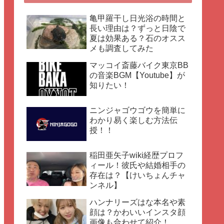
亀甲羅干し日光浴の時間と
長い理由は？ずっと日陰で
夏は効果ある？石のオスス
メも調査してみた
マッコイ斎藤バイク東京BB
の音楽BGM【Youtube】が
知りたい！
ニンジャゴウゴウを簡単に
わかり易く楽しむ方法伝
授！！
稲田亜矢子wiki経歴プロフ
ィール！彼氏や結婚相手の
存在は？【けいちょんチャ
ンネル】
ハンナリーズはな本名や素
顔は？かわいいインスタ顔
画像も合わせて紹介！