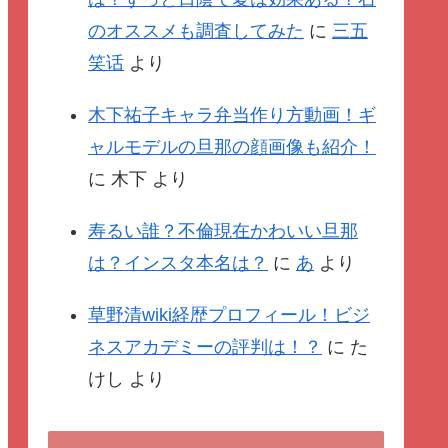
のオススメも調査してみた
に
三五
笑话
より
木下祐子キャラ弁当作り方動画！ギ
ャルモデルの旦那の顔画像も紹介！
に
木下
より
寿るい誰？不倫現在かわいい旦那
は？インスタ本名は？
に
あ
より
草野清wiki経歴プロフィール！ビジ
ネスアカデミーの評判は！？
に
た
けし
より