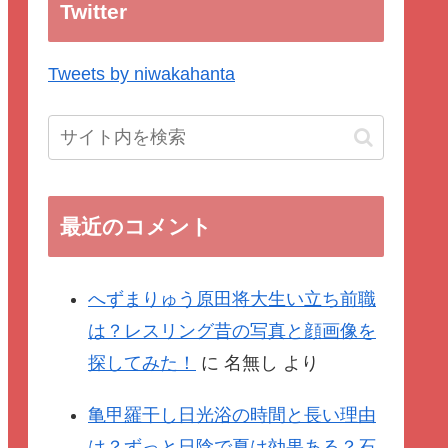
Twitter
Tweets by niwakahanta
最近のコメント
へずまりゅう原田将大生い立ち前職
は？レスリング昔の写真と顔画像を
探してみた！
に
名無し
より
亀甲羅干し日光浴の時間と長い理由
は？ずっと日陰で夏は効果ある？石