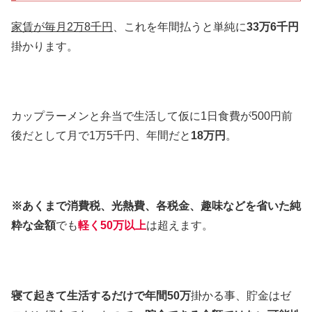
家賃が毎月2万8千円
、これを年間払うと単純に
33万6千円
掛かります。
カップラーメンと弁当で生活して仮に1日食費が500円前
後だとして月で1万5千円、年間だと
18万円
。
※あくまで消費税、光熱費、各税金、趣味などを省いた純
粋な金額
でも
軽く50万以上
は超えます。
寝て起きて生活するだけで年間50万
掛かる事、貯金はゼ