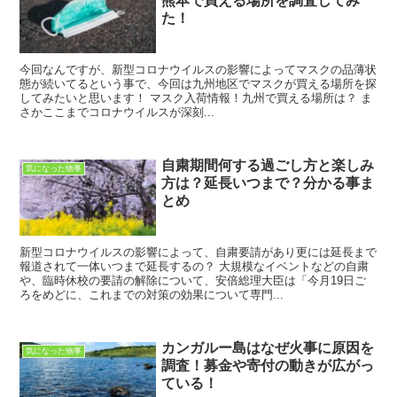
熊本で買える場所を調査してみ
た！
今回なんですが、新型コロナウイルスの影響によってマスクの品薄状
態が続いてるという事で、今回は九州地区でマスクが買える場所を探
してみたいと思います！ マスク入荷情報！九州で買える場所は？ ま
さかここまでコロナウイルスが深刻...
自粛期間何する過ごし方と楽しみ
気になった物事
方は？延長いつまで？分かる事ま
とめ
新型コロナウイルスの影響によって、自粛要請があり更には延長まで
報道されて一体いつまで延長するの？ 大規模なイベントなどの自粛
や、臨時休校の要請の解除について、安倍総理大臣は「今月19日ご
ろをめどに、これまでの対策の効果について専門...
カンガルー島はなぜ火事に原因を
気になった物事
調査！募金や寄付の動きが広がっ
ている！