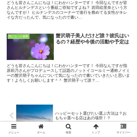
どうも皆さんこんにちは！にわかハンターです！ 今回なんですが皆
さんヒルナンデスという番組ご存知ですよね？ 岩田絵里奈という方
なんですが！ ヒルナンデスのコーナーで進行を務めてる女性がキレ
イな方だったんで、気になったので書い...
蟹沢萌子美人だけど誰？彼氏はい
気になった物事
るの？経歴や今後の活動や予定は
どうも皆さんこんにちは！にわかハンターです！ 今回なんですが指
原莉乃さんがプロデュースして話題のノットイコールミー通称ノイミ
ーの蟹沢萌子ちゃんについて気になったので書いていきたいと思いま
す！よろしくお願いします＾＾ 蟹沢萌子って誰？...
ハッピーセット選びたい選ぶ方法は？お
もちゃ選べる店はあの場所！？
メニュー
ホーム
検索
トップ
サイドバー