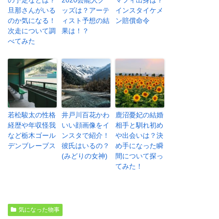
旦那さんがいる
ッズは？アーテ
インスタイケメ
のか気になる！
ィスト予想の結
ン賠償命令
次走について調
果は！？
べてみた
若松駿太の性格
井戸川百花かわ
鹿沼憂妃の結婚
経歴や年収怪我
いい顔画像をイ
相手と馴れ初め
など栃木ゴール
ンスタで紹介！
や出会いは？決
デンブレーブス
彼氏はいるの？
め手になった瞬
(みどりの女神)
間について探っ
てみた！
気になった物事