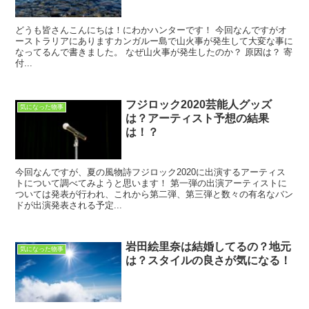
どうも皆さんこんにちは！にわかハンターです！ 今回なんですがオ
ーストラリアにありますカンガルー島で山火事が発生して大変な事に
なってるんで書きました。 なぜ山火事が発生したのか？ 原因は？ 寄
付...
フジロック2020芸能人グッズ
気になった物事
は？アーティスト予想の結果
は！？
今回なんですが、夏の風物詩フジロック2020に出演するアーティス
トについて調べてみようと思います！ 第一弾の出演アーティストに
ついては発表が行われ、これから第二弾、第三弾と数々の有名なバン
ドが出演発表される予定...
岩田絵里奈は結婚してるの？地元
気になった物事
は？スタイルの良さが気になる！