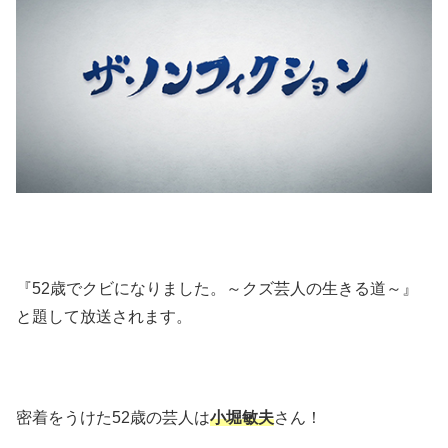
『52歳でクビになりました。～クズ芸人の生きる道～』
と題して放送されます。
密着をうけた52歳の芸人は
小堀敏夫
さん！