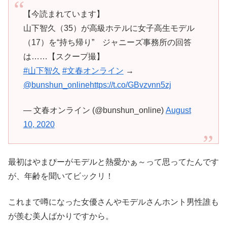
【今読まれています】
山下智久（35）が高級ホテルに女子高生モデル
（17）を“持ち帰り” ジャニーズ事務所の回答
は……【スクープ撮】
#山下智久
#文春オンライン
→
@bunshun_online
https://t.co/GBvzvnn5zj
— 文春オンライン (@bunshun_online)
August
10, 2020
最初はやまぴーがモデルと熱愛かぁ～って思ってたんです
が、年齢を聞いてビックリ！
これまで噂になった女優さんやモデルさんホント男性誰も
が羨む美人ばかりですから。