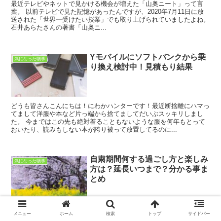
最近テレビやネットで見かける機会が増えた「山奥ニート」って言
葉。 以前テレビで見た記憶があったんですが、2020年7月11日に放
送された「世界一受けたい授業」でも取り上げられていましたよね。
石井あらたさんの著書「山奥ニ...
Yモバイルにソフトバンクから乗
気になった物事
り換え検討中！見積もり結果
どうも皆さんこんにちは！にわかハンターです！最近断捨離にハマっ
てまして洋服や本など片っ端から捨てましてだいぶスッキリしまし
た。 今まではこの先も絶対着ることもないような服を何年もとって
おいたり、読みもしない本が誇り被って放置してるのに...
自粛期間何する過ごし方と楽しみ
気になった物事
方は？延長いつまで？分かる事ま
とめ
新型コロナウイルスの影響によって、自粛要請があり更には延長まで
メニュー
ホーム
検索
トップ
サイドバー
報道されて一体いつまで延長するの？ 大規模なイベントなどの自粛