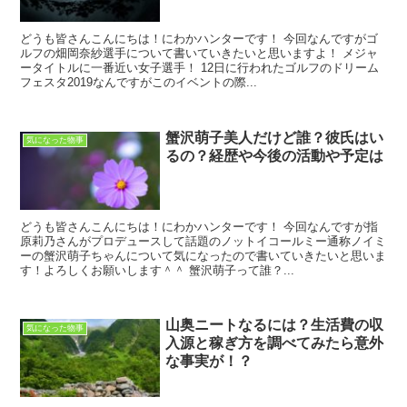
どうも皆さんこんにちは！にわかハンターです！ 今回なんですがゴ
ルフの畑岡奈紗選手について書いていきたいと思いますよ！ メジャ
ータイトルに一番近い女子選手！ 12日に行われたゴルフのドリーム
フェスタ2019なんですがこのイベントの際...
蟹沢萌子美人だけど誰？彼氏はい
気になった物事
るの？経歴や今後の活動や予定は
どうも皆さんこんにちは！にわかハンターです！ 今回なんですが指
原莉乃さんがプロデュースして話題のノットイコールミー通称ノイミ
ーの蟹沢萌子ちゃんについて気になったので書いていきたいと思いま
す！よろしくお願いします＾＾ 蟹沢萌子って誰？...
山奥ニートなるには？生活費の収
気になった物事
入源と稼ぎ方を調べてみたら意外
な事実が！？