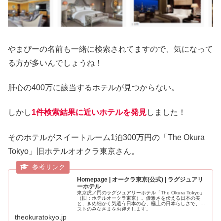
やまぴーの名前も一緒に検索されてますので、気になって
る方が多いんでしょうね！
肝心の400万に該当するホテルが見つからない。
しかし
1件検索結果に近いホテルを発見
しました！
そのホテルがスイートルーム1泊300万円の「The Okura
Tokyo」旧ホテルオオクラ東京さん。
Homepage | オークラ東京(公式) | ラグジュアリ
ーホテル
東京虎ノ門のラグジュアリーホテル「The Okura Tokyo」
（旧：ホテルオークラ東京）。優雅さを伝える日本の美
と、きめ細かく気遣う日本の心、極上の日本らしさで、ゲ
ストのみなさまをお迎えします。
theokuratokyo.jp