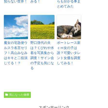
知らない世界！
みる！
らも分かる事ま
とめてみた
魔女の宅急便ウ
野口啓代の夫
ボートレース新
ルスラ名言セリ
は？くびれや水
ｃｍ女の子は
フ！高山みなみ
着を写真集から
誰？可愛いタレ
はキキと二役演
調査！サイン会
ント女優を調査
じてる！？
の予定も気にな
してみる！
る
気になった物事
スポンサーリンク